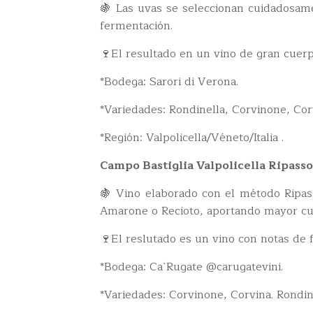
🍇 Las uvas se seleccionan cuidadosame
fermentación.
🍷El resultado en un vino de gran cuerp
*Bodega: Sarori di Verona.
*Variedades: Rondinella, Corvinone, Co
*Región: Valpolicella/Véneto/Italia .
Campo Bastiglia Valpolicella Ripasso
🍇 Vino elaborado con el método Ripasso
Amarone o Recioto, aportando mayor cue
🍷El reslutado es un vino con notas de 
*Bodega: Ca`Rugate @carugatevini.
*Variedades: Corvinone, Corvina. Rondin