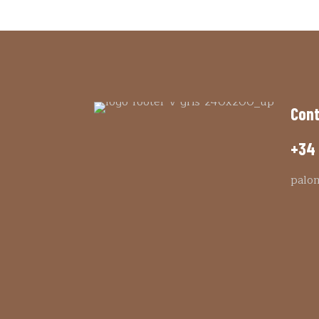
Con
+34 
palo