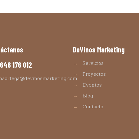
táctanos
DeVinos Marketing
→
Servicios
646 176 012
→
Proyectos
maortega@devinosmarketing.com
→
Eventos
→
Blog
→
Contacto